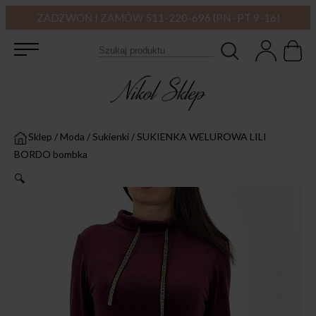
ZADZWOŃ I ZAMÓW 511-220-696 (PN -PT 9-16)
Sklep
/
Moda
/
Sukienki
/
SUKIENKA WELUROWA LILI
BORDO bombka
🔍