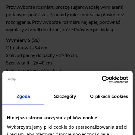
Przy wyborze rozmiaru proszę sugerować się wymiarami
podanymi poniższej. Produkty mierzone są na płasko bez
rozciągania. Przy wyborze rozmiaru najlepiej porównać
wymiary z tabeli do ubrań, które Państwo posiadają.
Wymiary S (36)
Dł. całkowita 94 cm
Szer. od pachy do pachy – 2×46 cm,
Szer. w talii – 2x 48 cm
Szer. w biodrach – 2x 55 cm
Zgoda
Szczegóły
O plikach cookies
PRODUCENT włoski
Niniejsza strona korzysta z plików cookie
SKŁAD:
Wykorzystujemy pliki cookie do spersonalizowania treści
100% poliester
i reklam, aby oferować funkcje społecznościowe i