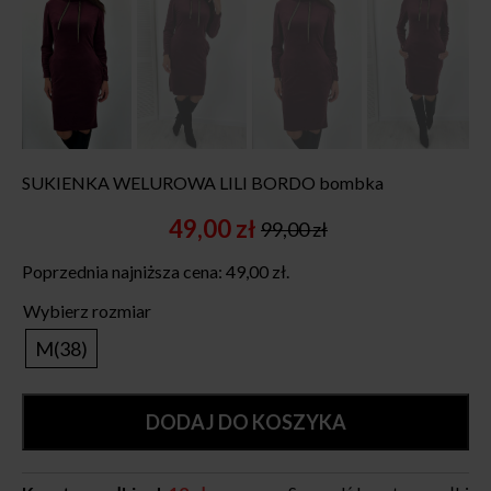
SUKIENKA WELUROWA LILI BORDO bombka
49,00
zł
99,00
zł
Original
Current
price
price
Poprzednia najniższa cena:
49,00
zł
.
was:
is:
99,00 zł.
49,00 zł.
Wybierz rozmiar
M(38)
DODAJ DO KOSZYKA