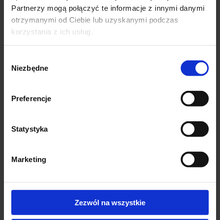
Partnerzy mogą połączyć te informacje z innymi danymi
otrzymanymi od Ciebie lub uzyskanymi podczas
korzystania z ich usług.
Wybór
Niezbędne
zgody
Preferencje
Statystyka
Marketing
5 szt Majtki Bawełniane
5 szt Majtki Bawełniane
koronkowe KOMPLET
gładkie KOMPLET
49,00
zł
49,00
zł
Zezwól na wszystkie
Dostępne rozmiary
Dostępne rozmiary