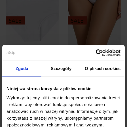
SALE
SALE
1 szt Majtki Bawełniane
1szt Majtki Bawełniane
gładkie BEŻOWE
gładkie białe
Zgoda
Szczegóły
O plikach cookies
9,90
zł
9,90
zł
Original
Current
Original
Current
15,90
zł
15,90
zł
price
price
price
price
was:
is:
was:
is:
Niniejsza strona korzysta z plików cookie
Dostępne rozmiary
Dostępne rozmiary
15,90 zł.
9,90 zł.
15,90 zł.
9,90 zł.
Wykorzystujemy pliki cookie do spersonalizowania treści
XXL44
XL42
i reklam, aby oferować funkcje społecznościowe i
analizować ruch w naszej witrynie. Informacje o tym, jak
korzystasz z naszej witryny, udostępniamy partnerom
społecznościowym, reklamowym i analitycznym.