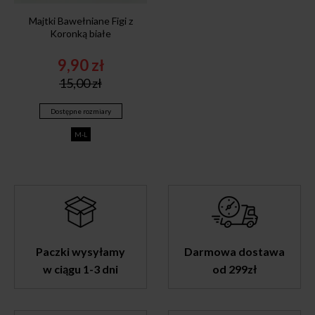
Majtki Bawełniane Figi z
Koronką białe
9,90
zł
Original
Current
15,00
zł
price
price
was:
is:
Dostępne rozmiary
15,00 zł.
9,90 zł.
M-L
Paczki wysyłamy
Darmowa dostawa
w ciągu 1-3 dni
od 299zł