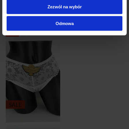
Zezwól na wybór
XXL44
XL42
XXXL46
XXL44
XL42
XXXL46
Odmowa
-34%
SALE