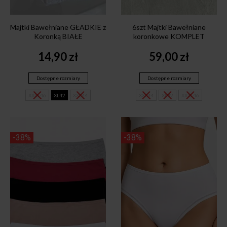
Majtki Bawełniane GŁADKIE z
6szt Majtki Bawełniane
Koronką BIAŁE
koronkowe KOMPLET
14,90
zł
59,00
zł
Dostępne rozmiary
Dostępne rozmiary
XXXL46
XL42
XXL44
XXL44
XL42
XXXL46
-38%
-38%