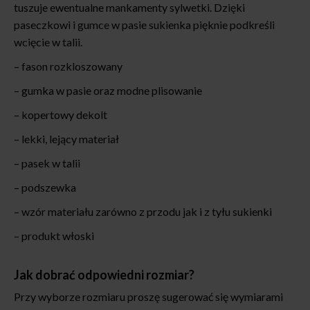
tuszuje ewentualne mankamenty sylwetki. Dzięki
paseczkowi i gumce w pasie sukienka pięknie podkreśli
wcięcie w talii.
– fason rozkloszowany
– gumka w pasie oraz modne plisowanie
– kopertowy dekolt
– lekki, lejący materiał
– pasek w talii
– podszewka
– wzór materiału zarówno z przodu jak i z tyłu sukienki
– produkt włoski
Jak dobrać odpowiedni rozmiar?
Przy wyborze rozmiaru proszę sugerować się wymiarami