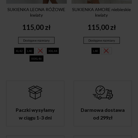
SUKIENKA LEONA RÓŻOWE
SUKIENKA AMORE niebieskie
kwiaty
kwiaty
115,00
zł
115,00
zł
Dostępne rozmiary
Dostępne rozmiary
XL42
L40
M38
XXL44
L40
XL42
XXXL46
Paczki wysyłamy
Darmowa dostawa
w ciągu 1-3 dni
od 299zł