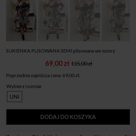
SUKIENKA PLISOWANA SEMI plisowana we wzory
69,00
zł
115,00
zł
Original
Current
price
price
Poprzednia najniższa cena:
69,00
zł
.
was:
is:
115,00 zł.
69,00 zł.
Wybierz rozmiar
UNI
DODAJ DO KOSZYKA