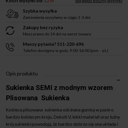
Koszt wysyłki od:
12 zł
Sprawdź koszty wysyłki
Szybka wysyłka
Zamówienia wysyłamy w ciągu 1-3 dni
Zakupy bez ryzyka
Masz prawo do 14 dni na zwrot towaru
Maszy pytania? 511-220-696
Telefon dostępny w godz. 9:00-16:00 (pon. - pt.)
Opis produktu
Sukienka SEMI z modnym wzorem
Plisowana Sukienka
Kobieca plisowana sukienka odcinana gumką w pasie o
bardzo kobiecym kroju. Dekolt V, lekki materiał oraz luźny
krój sukienki powodują, że bardzo dobrze się ona układa i