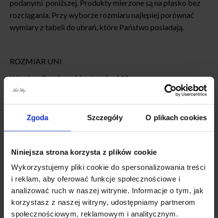
podanymi poniższej. Produkty mierzone są na płasko bez
rozciągania. Przy wyborze rozmiaru najlepiej porównać
wymiary z tabeli do ubrań, które Państwo posiadają.
ROZMIAR UNI
Wymiary Pasuje n
a biust maks 100 cm
Dł. całkowita – 105cm
Szer. w ramionach – 2X41cm
Zgoda
Szczegóły
O plikach cookies
Szer. od pachy do pachy – 2×48-50 cm,
Szer. w talii – 2×30-53cm (wszyta gumka)
Szer. w biodrach – 2x60cm
Niniejsza strona korzysta z plików cookie
Szerokość na dole 2x77cm
Wykorzystujemy pliki cookie do spersonalizowania treści
Dł. rękawa od ramienia – 58 cm
i reklam, aby oferować funkcje społecznościowe i
Szer. w bicepsie – 2X19 cm
analizować ruch w naszej witrynie. Informacje o tym, jak
korzystasz z naszej witryny, udostępniamy partnerom
społecznościowym, reklamowym i analitycznym.