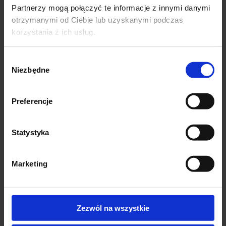
Partnerzy mogą połączyć te informacje z innymi danymi
Skład materiału:
otrzymanymi od Ciebie lub uzyskanymi podczas
95% Poliester
korzystania z ich usług.
5% Elastan
Wybór
Polski producent
Niezbędne
zgody
Preferencje
Statystyka
Marketing
Podobne produkty
-76%
Zezwól na wszystkie