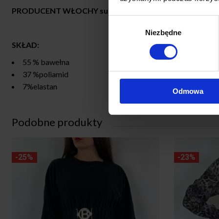
PRODUCENT WŁOCHY
super jakość
Wybór
Niezbędne
zgody
SKŁAD:
55 % bawełna
37 %poliamid
7%elastan
Odmowa
Podobne produkty
-25%
-23%