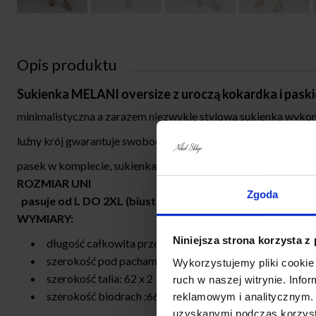
Opis produktu
Sukienka MELANI oversize z uroczą kokardka i pask
minimalistyczna a zarazem niezwykle stylowa sukienka wykona
luźny krój gwarantuje swobodę ruchów a kokardka doda elegan
pasek w komplecie, sukienka posiada kieszenie
ROZMIAR UNI
Zgoda
pasuje od L DO 2XL (biust 120 cm)
WYMIARY:
Niniejsza strona korzysta z
długość całkowita przód : 98 cm
szerokość pod pachami :60 x 2 cm
Wykorzystujemy pliki cookie 
szerokość talia: 62 x 2 cm
ruch w naszej witrynie. Inf
szerokość biodrach :66 x 2 cm
reklamowym i analitycznym. 
uzyskanymi podczas korzysta