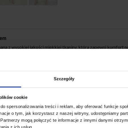
iem
na z wysokiej jakości miękkiej tkaniny, która zapewni komfort no
cji rękawki dodają subtelności i kobiecości
Szczegóły
 plików cookie
do spersonalizowania treści i reklam, aby oferować funkcje sp
ormacje o tym, jak korzystasz z naszej witryny, udostępniamy p
Partnerzy mogą połączyć te informacje z innymi danymi otrzym
nia z ich usług.