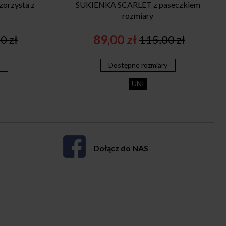
orzysta z
SUKIENKA SCARLET z paseczkiem
rozmiary
89,00
zł
00
zł
115,00
zł
nal
ent
Original
Current
price
price
y
Dostępne rozmiary
was:
is:
0 zł.
 zł.
115,00 zł.
89,00 zł.
UNI
Dołącz do NAS