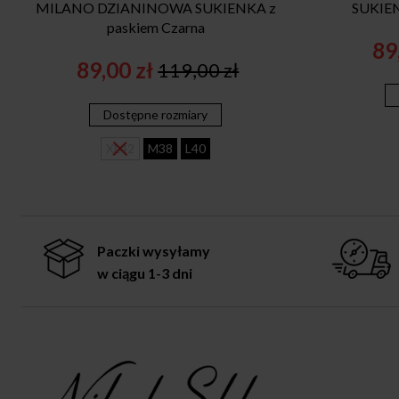
MILANO DZIANINOWA SUKIENKA z
SUKIE
paskiem Czarna
89
89,00
zł
119,00
zł
Original
Current
price
price
Dostępne rozmiary
was:
is:
119,00 zł.
89,00 zł.
XL42
M38
L40
Paczki wysyłamy
w ciągu 1-3 dni