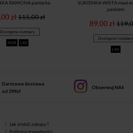
NKA RAMONA panterka
SUKIENKA WISTA maxi wz
paskiem
,00
zł
115,00
zł
Original
Current
89,00
zł
119,
Origi
Curr
price
price
Dostępne rozmiary
price
price
was:
is:
Dostępne rozmiar
was:
is:
115,00 zł.
89,00 zł.
M38
L40
119,0
89,00
L40
Darmowa dostawa
Obserwuj NAS
od 299zł
Jak zrobić zakupy ?
Polityka prywatności