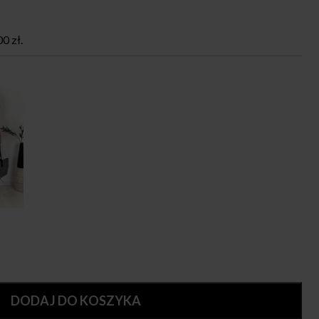
00
zł
.
DODAJ DO KOSZYKA