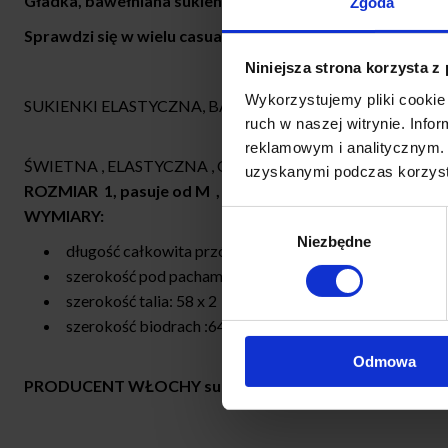
Gładka, bawełniana sukienka o kroju oversize z kieszenia
Zgoda
Sprawdzi się w wielu casualowych stylizacjach. Świetna 
Niniejsza strona korzysta z
Wykorzystujemy pliki cookie 
SUKIENKI ELASTYCZNA, BAWEŁNIANA KRÓTKI RĘKAW,
ruch w naszej witrynie. Inf
reklamowym i analitycznym. 
ŚWIETNA , ELASTYCZNA , OVERSIZOWA
uzyskanymi podczas korzysta
ROZMIAR 1, pasuje od M , L, XL , elastyczna UNI
WYMIARY:
Wybór
Niezbędne
zgody
długość całkowita przód : 92 cm
szerokość pod pachami :54-58 x 2 cm (do 118 cm biust)
szerokość talia: 58 x 2 cm
szerokość biodrach :64 x 2 cm
Odmowa
PRODUCENT WŁOCHY
super jakość