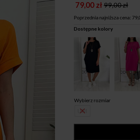
79,00
zł
99,00
zł
Original
Current
price
price
Poprzednia najniższa cena:
79,
was:
is:
Dostępne kolory
99,00 zł.
79,00 zł.
Wybierz rozmiar
UNI