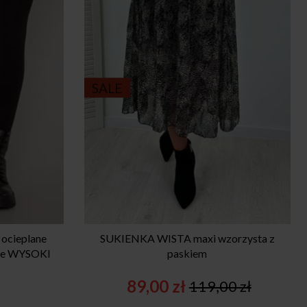
SALE
ocieplane
SUKIENKA WISTA maxi wzorzysta z
kie WYSOKI
paskiem
89,00
zł
119,00
zł
Original
Current