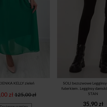
IENKA KELLY zieleń
SOLI bezszwowe Legginsy 
futerkiem . Legginsy dams
,00
zł
125,00
zł
STAN
Original
Current
price
price
35,90
zł
Dostępne rozmiary