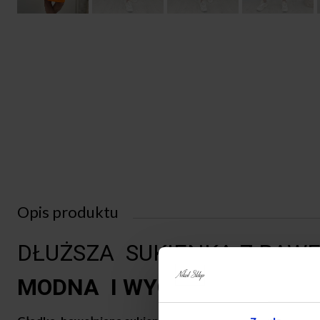
Opis produktu
DŁUŻSZA SUKIENKA Z BAW
MODNA I WYGODNA Z KIESZE