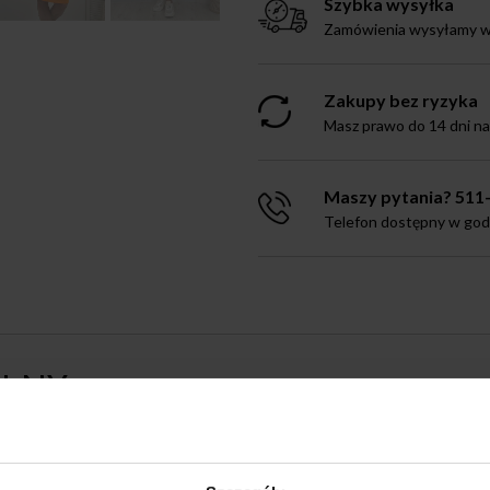
Szybka wysyłka
Zamówienia wysyłamy w 
Zakupy bez ryzyka
Masz prawo do 14 dni n
Maszy pytania? 511
Telefon dostępny w godz.
EŁNY
NIAMI I WISIORKIEM