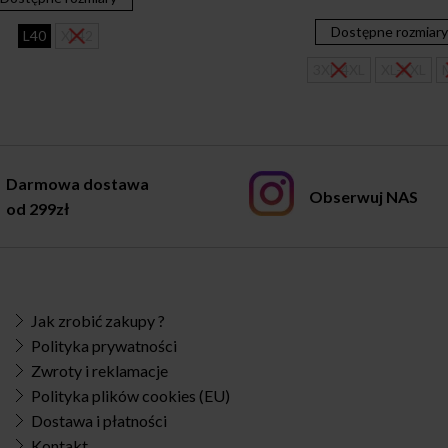
was:
is:
125,00 zł.
89,00 zł.
Dostępne rozmiar
L40
XL42
3XL-4XL
XL-XXL
Darmowa dostawa
Obserwuj NAS
od 299zł
Jak zrobić zakupy ?
Polityka prywatności
Zwroty i reklamacje
Polityka plików cookies (EU)
Dostawa i płatności
Kontakt