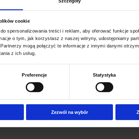
mi.
Szczegóły
na co dzień lub wakacyjny wyjazd
.
 plików cookie
do spersonalizowania treści i reklam, aby oferować funkcje sp
 ASYMETRYCZNA , WYGODNE KIESZENIE
ormacje o tym, jak korzystasz z naszej witryny, udostępniamy p
Partnerzy mogą połączyć te informacje z innymi danymi otrzym
nia z ich usług.
Preferencje
Statystyka
Zezwól na wybór
Z