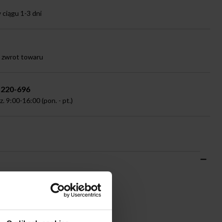
ciągu 1-3 dni
a zwrot towaru
-220-696
 9:00-16:00 (pon. - pt.)