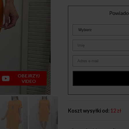
Powiadom
OBEJRZYJ
VIDEO
Koszt wysyłki od:
12 zł