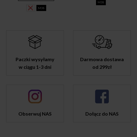
99,00 zł.
59,00 zł.
M38
L40
M38
Paczki wysyłamy
Darmowa dostawa
w ciągu 1-3 dni
od 299zł
Obserwuj NAS
Dołącz do NAS