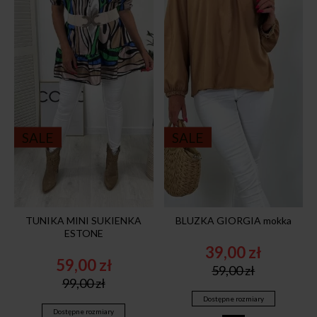
SALE
SALE
TUNIKA MINI SUKIENKA
BLUZKA GIORGIA mokka
ESTONE
39,00
zł
59,00
zł
Original
Current
59,00
zł
Original
Current
price
price
99,00
zł
price
price
was:
is:
Dostępne rozmiary
was:
is:
59,00 zł.
39,00 zł.
Dostępne rozmiary