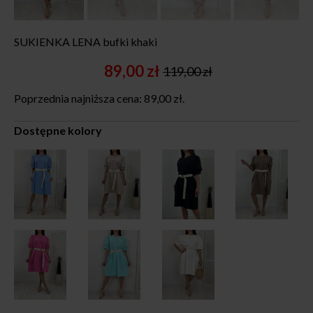
SUKIENKA LENA bufki khaki
89,00
zł
119,00
zł
Original
Current
price
price
Poprzednia najniższa cena:
89,00
zł
.
was:
is:
119,00 zł.
89,00 zł.
Dostępne kolory