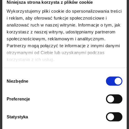
Niniejsza strona korzysta z plików cookie
SKŁAD:
Wykorzystujemy pliki cookie do spersonalizowania treści
55 % bawełna
i reklam, aby oferować funkcje społecznościowe i
37 %poliamid
analizować ruch w naszej witrynie. Informacje o tym, jak
7%elastan
korzystasz z naszej witryny, udostępniamy partnerom
społecznościowym, reklamowym i analitycznym.
Partnerzy mogą połączyć te informacje z innymi danymi
Podobne produkty
otrzymanymi od Ciebie lub uzyskanymi podczas
korzystania z ich usług.
-38%
-25%
Wybór
Niezbędne
zgody
Preferencje
Statystyka