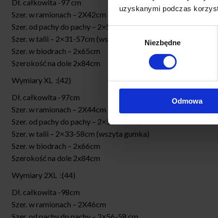
Dł. całkowita -97 cm
uzyskanymi podczas korzysta
Szer. w ramionach – 2X42cm
Szer. od pachy do pachy – 2×50-53 cm,
Wybór
Szer. w talii – 2×31-57cm (wszyta gumka)
Niezbędne
zgody
Szer. w biodrach – 2x65cm
Szerokość na dole 2x84cm
Wymiary XL :(42)
Dł. całkowita -97cm
Odmowa
Szer. w ramionach – 2X44cm
Szer. od pachy do pachy – 2×53-56 cm,
Szer. w talii – 2×33-58cm (wszyta gumka)
Szer. w biodrach – 2x66cm
Szerokość na dole 2x84cm
Wymiary 2XL :(44)
Dł. całkowita -98cm
Szer. w ramionach – 2X46cm
Szer. od pachy do pachy – 2×56-58 cm,