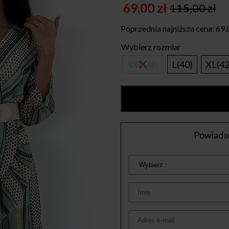
69,00
zł
115,00
zł
Original
Current
price
price
Poprzednia najniższa cena:
69,
was:
is:
Wybierz rozmiar
115,00 zł.
69,00 zł.
4XL(48)
L(40)
XL(42
Powiadom