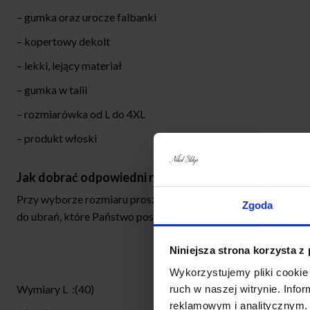
– gumka oraz urocze falbanki
– kopertowy dekolt
– lekki, lejący materiał
– gumka w talii
– rozmiarówka od L do 4XL
– produkt włoski
Jak dobrać odpowiedni rozmiar?
Przy wyborze rozmiaru proszę sugerować się wymiarami podan
Zgoda
do ubrań, które Państwo posiadają.
Niniejsza strona korzysta z
Wykorzystujemy pliki cookie 
Wymiary L :(40)
ruch w naszej witrynie. Inf
reklamowym i analitycznym. 