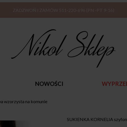
ZADZWOŃ I ZAMÓW 511-220-696 (PN -PT 9-16)
NOWOŚCI
WYPRZE
 wzorzysta na komunie
SUKIENKA KORNELIA szyfono