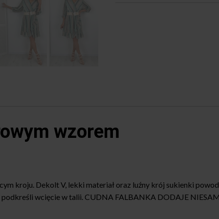
lorowym wzorem
m kroju. Dekolt V, lekki materiał oraz luźny krój sukienki powodu
ęknie podkreśli wcięcie w talii. CUDNA FALBANKA DODAJE N