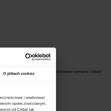
Przy wyborze rozmiaru najlepiej porównać wymiary z tabeli
O plikach cookies
ołecznościowe i analizować
artnerom społecznościowym,
anymi od Ciebie lub