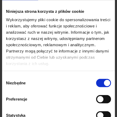
rozciągania. Przy wyborze rozmiaru najlepiej porównać
wymiary z tabeli do ubrań, które Państwo posiadają.
Niniejsza strona korzysta z plików cookie
Wykorzystujemy pliki cookie do spersonalizowania treści
i reklam, aby oferować funkcje społecznościowe i
Wymiary UNI , pasuej na S< M <L
analizować ruch w naszej witrynie. Informacje o tym, jak
Dł. całkowita – 93cm
korzystasz z naszej witryny, udostępniamy partnerom
Szer. w ramionach – 2X41cm
społecznościowym, reklamowym i analitycznym.
Szer. od pachy do pachy – 2×48-52 cm, (biust 100 cm)
Partnerzy mogą połączyć te informacje z innymi danymi
Szer. w talii – 2×30-48cm (wszyta gumka)
otrzymanymi od Ciebie lub uzyskanymi podczas
Szer. w biodrach – 2x60cm
korzystania z ich usług.
Szerokość na dole 2x77cm
Dł. od ramienia do gumki w talii- 40 cm
Wybór
Szer. w bicepsie – 2X19 cm
Niezbędne
zgody
Preferencje
Skład materiału:
95% Poliester
Statystyka
5% Elastan