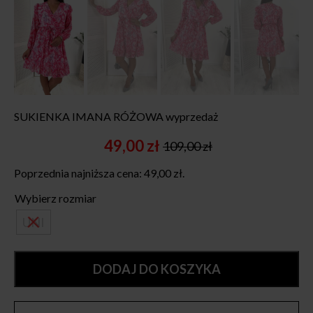
SUKIENKA IMANA RÓŻOWA wyprzedaż
49,00
zł
109,00
zł
Original
Current
price
price
Poprzednia najniższa cena:
49,00
zł
.
was:
is:
109,00 zł.
49,00 zł.
Wybierz rozmiar
UNI
DODAJ DO KOSZYKA