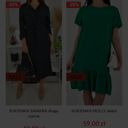
-55%
-25%
SALE
SALE
SUKIENKA SAMARA długa
SUKIENKA MOLLY zieleń
czarna
59,00
zł