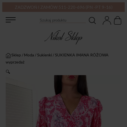
ZADZWOŃ I ZAMÓW 511-220-696 (PN -PT 9-16)
Sklep
/
Moda
/
Sukienki
/
SUKIENKA IMANA RÓŻOWA
wyprzedaż
🔍