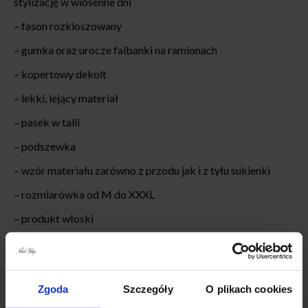
stylizację w wiosenne dni
– fason rozkloszowany
– gumka oraz urocze falbanki na ramionach
– kopertowy dekolt
– lekki, lejący materiał
– pasek w talii
– podszewka
– wzór materiału zarówno z przodu jak i z tyłu sukienki
– rozmiarówka od M do XXXL
– produkt włoski
Jak dobrać odpowiedni rozmiar?
Przy wyborze rozmiaru proszę sugerować się wymiarami
Zgoda
Szczegóły
O plikach cookies
podanymi poniższej. Produkty mierzone są na płasko bez