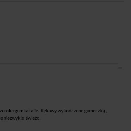
a szeroka gumka talie . Rękawy wykończone gumeczką ,
ię niezwykle świeżo.