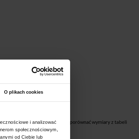
O plikach cookies
Przy wyborze rozmiaru najlepiej porównać wymiary z tabeli
ołecznościowe i analizować
artnerom społecznościowym,
anymi od Ciebie lub