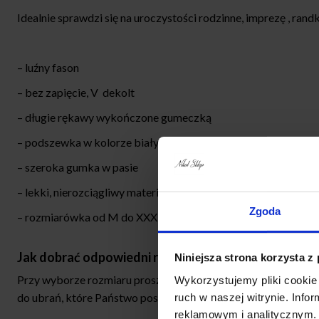
Idealnie sprawdzi się na uroczystości rodzinne, imprezę , randk
– luźny fason
– bez zapięcie, V dekolt
– długie rękawy wykończone gumeczką
– podszewka w kolorze białym
– szeroka gumka w pasie
– lekki, nierozciągliwy materiał
Zgoda
– rozmiarówka od M do XXXL
Jak dobrać odpowiedni rozmiar?
Niniejsza strona korzysta z
Przy wyborze rozmiaru proszę sugerować się wymiarami podan
Wykorzystujemy pliki cookie 
do ubrań, które Państwo posiadają.
ruch w naszej witrynie. Inf
reklamowym i analitycznym. 