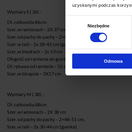
uzyskanymi podczas korzysta
Wymiary S ( 36) :
Wybór
Dł. całkowita 86cm
Niezbędne
zgody
Szer. w ramionach – 2X 37 cm
Szer. od pachy do pachy – 2×46-48 cm,
Szer. w talii – 2x 28-42 cm (gumka)
Szer. w biodrach – 2x 53 cm
Długość od ramienia do gumki-39 cm
Odmowa
Dł. rękawa od ramienia – 55 cm
Szer. w bicepsie – 2X17 cm
Wymiary M ( 38) :
Dł. całkowita 88cm
Szer. w ramionach – 2X 38 cm
Szer. od pachy do pachy – 2×48-51 cm,
Szer. w talii – 2x 30-44 cm (gumka)