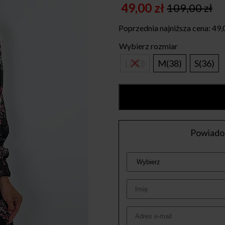
49,00
zł
109,00
zł
Original
Current
price
price
Poprzednia najniższa cena:
49,
was:
is:
Wybierz rozmiar
109,00 zł.
49,00 zł.
L(40)
M(38)
S(36)
Powiadom