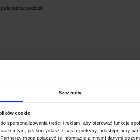
ę ale też na co dzień
Szczegóły
 plików cookie
ymi poniższej. Produkty mierzone są na płasko bez rozciągania. 
do spersonalizowania treści i reklam, aby oferować funkcje sp
ormacje o tym, jak korzystasz z naszej witryny, udostępniamy p
Partnerzy mogą połączyć te informacje z innymi danymi otrzym