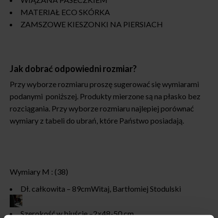
MATERIAŁ ECO SKÓRKA
ZAMSZOWE KIESZONKI NA PIERSIACH
Jak dobrać odpowiedni rozmiar?
Przy wyborze rozmiaru proszę sugerować się wymiarami
podanymi poniższej. Produkty mierzone są na płasko bez
rozciągania. Przy wyborze rozmiaru najlepiej porównać
wymiary z tabeli do ubrań, które Państwo posiadają.
Wymiary M : (38)
Dł. całkowita – 89cm
Witaj,
Bartłomiej Stodulski
Szerokość w biuście –2×48-50 cm