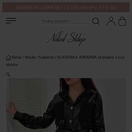
ZADZWOŃ I ZAMÓW 511-220-696 (PN -PT 9-16)
Sklep
/
Moda
/
Sukienki
/
SUKIENKA ARMANA skórzana z eco
skórky
🔍