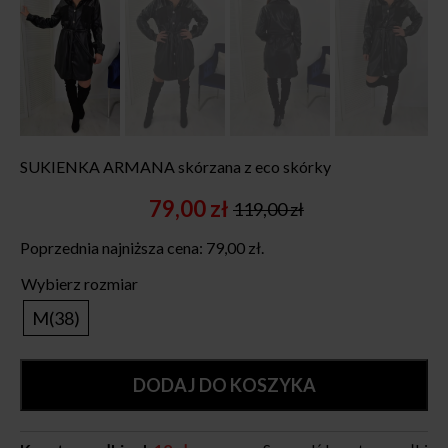
SUKIENKA ARMANA skórzana z eco skórky
79,00
zł
119,00
zł
Original
Current
price
price
Poprzednia najniższa cena:
79,00
zł
.
was:
is:
119,00 zł.
79,00 zł.
Wybierz rozmiar
M(38)
DODAJ DO KOSZYKA