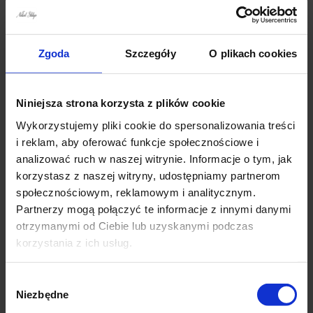
Szer. w talii – 2X 50 cm
Szer. w biodrach –2×52 cm
Szerokość na dole -2×72 cm
Zgoda
Szczegóły
O plikach cookies
Skład materiału:
Niniejsza strona korzysta z plików cookie
100% Poliester
Wykorzystujemy pliki cookie do spersonalizowania treści
i reklam, aby oferować funkcje społecznościowe i
analizować ruch w naszej witrynie. Informacje o tym, jak
korzystasz z naszej witryny, udostępniamy partnerom
producent Włoski
społecznościowym, reklamowym i analitycznym.
Partnerzy mogą połączyć te informacje z innymi danymi
otrzymanymi od Ciebie lub uzyskanymi podczas
korzystania z ich usług.
Wybór
Niezbędne
zgody