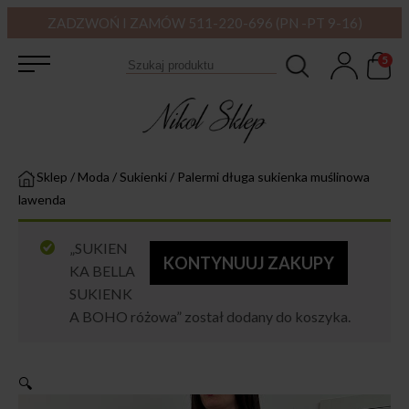
ZADZWOŃ I ZAMÓW 511-220-696 (PN -PT 9-16)
5
Sklep
/
Moda
/
Sukienki
/
Palermi długa sukienka muślinowa
lawenda
„SUKIEN
KONTYNUUJ ZAKUPY
KA BELLA
SUKIENK
A BOHO różowa” został dodany do koszyka.
🔍