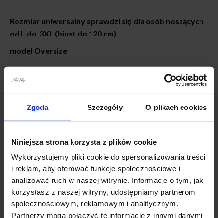
Rozmiar uniwersalny sprawdzi się dla osób noszących
od L do 3XL (biust do 120 cm)
model Oversize
Długość całkowita od ramienia : 108/110cm
Szerokość w biuście 2x 60 cm
Zgoda
Szczegóły
O plikach cookies
Szerokość w biodrach 2x 65 cm
Niniejsza strona korzysta z plików cookie
Wykorzystujemy pliki cookie do spersonalizowania treści
i reklam, aby oferować funkcje społecznościowe i
analizować ruch w naszej witrynie. Informacje o tym, jak
Skład
Bawełna 100%
korzystasz z naszej witryny, udostępniamy partnerom
społecznościowym, reklamowym i analitycznym.
Partnerzy mogą połączyć te informacje z innymi danymi