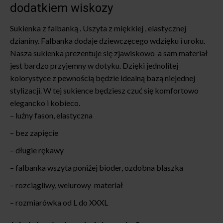
dodatkiem wiskozy
Sukienka z falbanką . Uszyta z miękkiej , elastycznej
dzianiny. Falbanka dodaje dziewczęcego wdzięku i uroku.
Nasza sukienka prezentuje się zjawiskowo a sam materiał
jest bardzo przyjemny w dotyku. Dzięki jednolitej
kolorystyce z pewnością będzie idealną bazą niejednej
stylizacji. W tej sukience będziesz czuć się komfortowo
elegancko i kobieco.
– luźny fason, elastyczna
– bez zapięcie
– długie rękawy
– falbanka wszyta poniżej bioder, ozdobna blaszka
– rozciągliwy, welurowy materiał
– rozmiarówka od L do XXXL