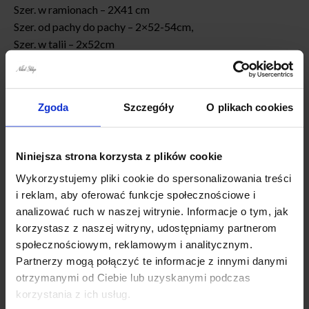
Szer. w ramionach – 2X41 cm
Szer. od pachy do pachy – 2×52-54cm,
Szer. w talii – 2x52cm
Szer. w biodrach – 2x58cm
Szerokość na dole 2×86 cm
Dł. rękawa od ramienia – 61 cm
Zgoda
Szczegóły
O plikach cookies
Szer. w bicepsie – 2X18 cm
Wymiary XL :
Niniejsza strona korzysta z plików cookie
Dł. całkowita przód /tył : 88/97 cm
Szer. w ramionach – 2X42 cm
Wykorzystujemy pliki cookie do spersonalizowania treści
i reklam, aby oferować funkcje społecznościowe i
Szer. od pachy do pachy – 2×55-57cm,
analizować ruch w naszej witrynie. Informacje o tym, jak
Szer. w talii – 2x55cm
korzystasz z naszej witryny, udostępniamy partnerom
Szer. w biodrach – 2x60cm
społecznościowym, reklamowym i analitycznym.
Szerokość na dole 2×88 cm
Partnerzy mogą połączyć te informacje z innymi danymi
Dł. rękawa od ramienia – 62 cm
otrzymanymi od Ciebie lub uzyskanymi podczas
Szer. w bicepsie – 2X18,5 cm
korzystania z ich usług.
Wymiary 2XL :