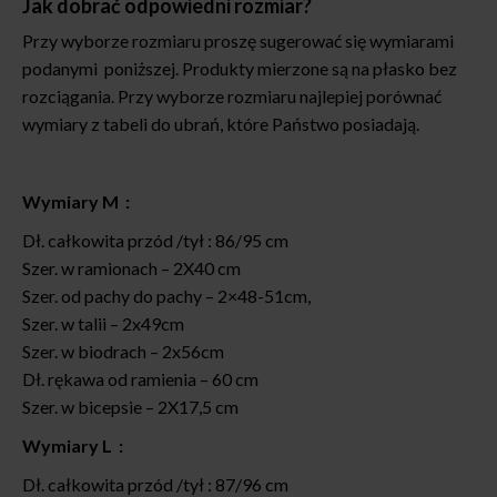
Jak dobrać odpowiedni rozmiar?
Przy wyborze rozmiaru proszę sugerować się wymiarami
podanymi poniższej. Produkty mierzone są na płasko bez
rozciągania. Przy wyborze rozmiaru najlepiej porównać
wymiary z tabeli do ubrań, które Państwo posiadają.
Wymiary M :
Dł. całkowita przód /tył : 86/95 cm
Szer. w ramionach – 2X40 cm
Szer. od pachy do pachy – 2×48-51cm,
Szer. w talii – 2x49cm
Szer. w biodrach – 2x56cm
Dł. rękawa od ramienia – 60 cm
Szer. w bicepsie – 2X17,5 cm
Wymiary L :
Dł. całkowita przód /tył : 87/96 cm