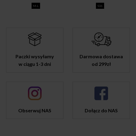
115,00 zł.
89,00 zł.
109,00 zł.
39,00 zł.
M-L
S36
Paczki wysyłamy
Darmowa dostawa
w ciągu 1-3 dni
od 299zł
Obserwuj NAS
Dołącz do NAS