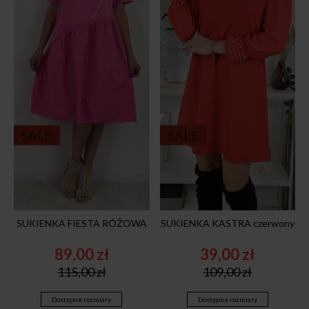
SALE
SALE
SUKIENKA FIESTA RÓŻOWA
SUKIENKA KASTRA czerwony
89,00
zł
39,00
zł
Original
Current
Original
Current
115,00
zł
109,00
zł
price
price
price
price
was:
is:
was:
is:
Dostępne rozmiary
Dostępne rozmiary