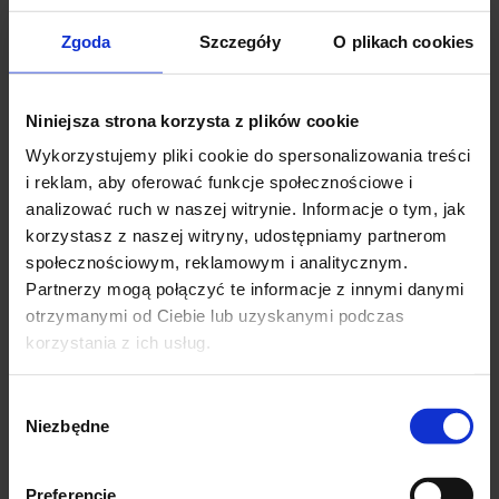
szerokość pod pachami :56-60 x 2 cm elastyczna
Zgoda
Szczegóły
O plikach cookies
szerokość biodrach :53-60 x 2 cm
Niniejsza strona korzysta z plików cookie
PRODUCENT WŁOCHY
super jakość
Wykorzystujemy pliki cookie do spersonalizowania treści
i reklam, aby oferować funkcje społecznościowe i
analizować ruch w naszej witrynie. Informacje o tym, jak
SKŁAD:
korzystasz z naszej witryny, udostępniamy partnerom
społecznościowym, reklamowym i analitycznym.
45 % modal
Partnerzy mogą połączyć te informacje z innymi danymi
30 % viskoza
otrzymanymi od Ciebie lub uzyskanymi podczas
15% angora
korzystania z ich usług.
10% spandex
Wybór
Niezbędne
zgody
Podobne produkty
Preferencje