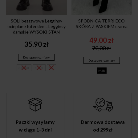
SOLI bezszwowe Legginsy
SPÓDNICA TERRI ECO
ocieplane futerkiem . Legginsy
SKÓRA Z PASKIEM czarna
damskie WYSOKI STAN
49,00
zł
35,90
zł
Original
Current
79,00
zł
price
price
was:
is:
Dostępne rozmiary
Dostępne rozmiary
79,00 zł.
49,00 zł.
3XL-4XL
XL-XXL
M-L
M38
Paczki wysyłamy
Darmowa dostawa
w ciągu 1-3 dni
od 299zł