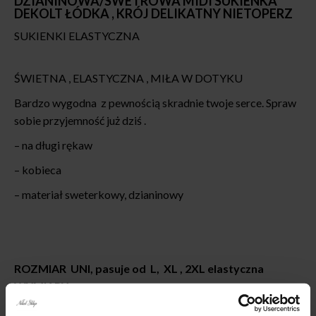
DZIANINOWA/SWETROWA MIDI SUKIENKA
DEKOLT ŁÓDKA , KRÓJ DELIKATNY NIETOPERZ
SUKIENKI ELASTYCZNA
ŚWIETNA , ELASTYCZNA , MIŁA W DOTYKU
Bardzo wygodna z pewnością skradnie twoje serce. Spraw
sobie przyjemność już dziś .
– na długi rękaw
– kobieca
– materiał sweterkowy, dzianinowy
ROZMIAR UNI, pasuje od L, XL , 2XL elastyczna
WYMIARY:
długość całkowita : 109 cm