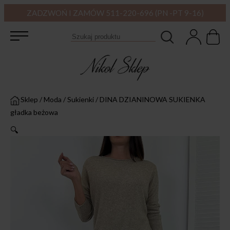
ZADZWOŃ I ZAMÓW 511-220-696 (PN -PT 9-16)
Sklep
/
Moda
/
Sukienki
/
DINA DZIANINOWA SUKIENKA
gładka beżowa
🔍