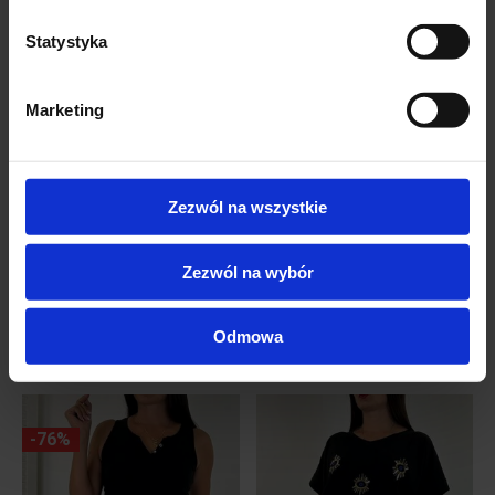
Statystyka
SKŁAD
Marketing
65% bawełna
35% poliester
miękki materiał
Zezwól na wszystkie
Zezwól na wybór
Odmowa
Podobne produkty
-76%