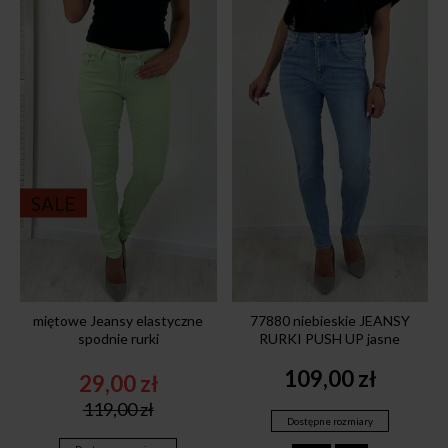
SALE
miętowe Jeansy elastyczne
77880 niebieskie JEANSY
spodnie rurki
RURKI PUSH UP jasne
109,00
zł
29,00
zł
Original
Current
119,00
zł
price
price
Dostępne rozmiary
was:
is: