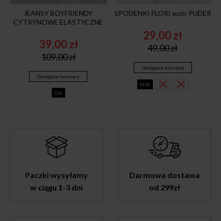
JEANSY BOYFRIENDY
SPODENKI FLORI wzór PUDER
CYTRYNOWE ELASTYCZNE
29,00
zł
39,00
zł
Original
Current
49,00
zł
Original
Current
price
price
109,00
zł
price
price
was:
is:
Dostępne rozmiary
was:
is:
49,00 zł.
29,00 zł.
Dostępne rozmiary
109,00 zł.
39,00 zł.
M38
XL42
L40
S36
Paczki wysyłamy
Darmowa dostawa
w ciągu 1-3 dni
od 299zł