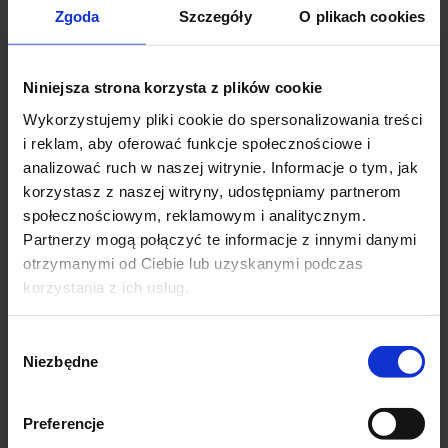
Zgoda
Szczegóły
O plikach cookies
obwód w pasie: 2×35-48(gumka)
obwód w biodrach: 2×47-53 cm
ROZMIAR XL (42)
Niniejsza strona korzysta z plików cookie
na metce 4xl
Wykorzystujemy pliki cookie do spersonalizowania treści
i reklam, aby oferować funkcje społecznościowe i
Wymiary
analizować ruch w naszej witrynie. Informacje o tym, jak
stan (tył): 34 cm
korzystasz z naszej witryny, udostępniamy partnerom
długość całkowita: 98cm
społecznościowym, reklamowym i analitycznym.
obwód w pasie: 2×38-53(gumka)
Partnerzy mogą połączyć te informacje z innymi danymi
obwód w biodrach: 2×49-55 cm
otrzymanymi od Ciebie lub uzyskanymi podczas
korzystania z ich usług.
ROZMIAR 2XL (44)
na metce 5/6 xl
Wybór
stan (tył): 36 cm
Niezbędne
zgody
długość całkowita: 99cm
obwód w pasie: 2×40-555 (gumka)
Preferencje
obwód w biodrach: 2×52-60 cm