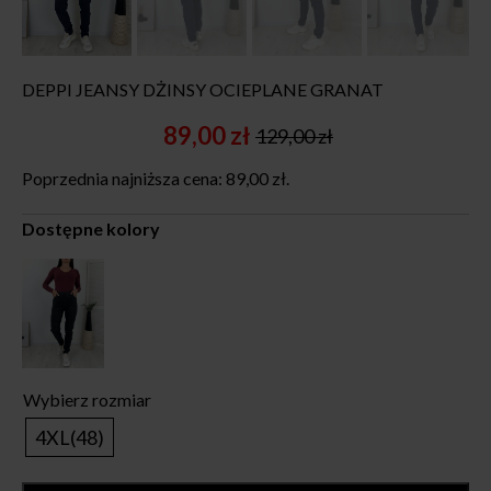
DEPPI JEANSY DŻINSY OCIEPLANE GRANAT
89,00
zł
129,00
zł
Original
Current
price
price
Poprzednia najniższa cena:
89,00
zł
.
was:
is:
129,00 zł.
89,00 zł.
Dostępne kolory
Wybierz rozmiar
4XL(48)