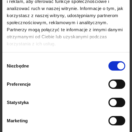
długość całkowita: 107cm
i reklam, aby oferować funkcje społecznościowe i
obwód w pasie: 2×44-60 (gumka)
analizować ruch w naszej witrynie. Informacje o tym, jak
korzystasz z naszej witryny, udostępniamy partnerom
obwód w biodrach: 2×60-63 cm
społecznościowym, reklamowym i analitycznym.
ROZMIAR 4XL (48)
Partnerzy mogą połączyć te informacje z innymi danymi
na metce 7/8 xl
otrzymanymi od Ciebie lub uzyskanymi podczas
korzystania z ich usług.
stan (tył): 38 cm
długość całkowita: 107cm
Wybór
obwód w pasie: 2×46-63 (gumka)
Niezbędne
zgody
obwód w biodrach: 2×63-70 cm
Preferencje
SKŁAD
78% WISKOZA
Statystyka
18% nylon
Marketing