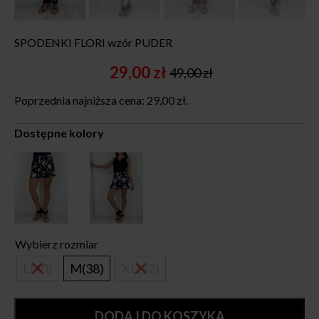
SPODENKI FLORI wzór PUDER
29,00
zł
49,00
zł
Original
Current
price
price
Poprzednia najniższa cena:
29,00
zł
.
was:
is:
49,00 zł.
29,00 zł.
Dostępne kolory
Wybierz rozmiar
L(40)
M(38)
XL(42)
DODAJ DO KOSZYKA