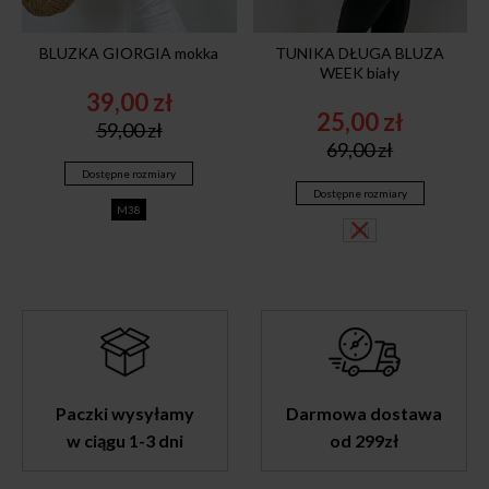
BLUZKA GIORGIA mokka
TUNIKA DŁUGA BLUZA
WEEK biały
39,00
zł
25,00
zł
Original
Current
59,00
zł
Original
Current
price
price
69,00
zł
price
price
was:
is:
Dostępne rozmiary
was:
is:
59,00 zł.
39,00 zł.
Dostępne rozmiary
69,00 zł.
25,00 zł.
M38
UNI
Paczki wysyłamy
Darmowa dostawa
w ciągu 1-3 dni
od 299zł