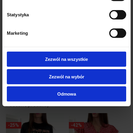
Skład materiału:
100% – Bawełna
Statystyka
Marketing
Zezwól na wszystkie
Zezwól na wybór
Odmowa
Podobne produkty
-25%
-42%