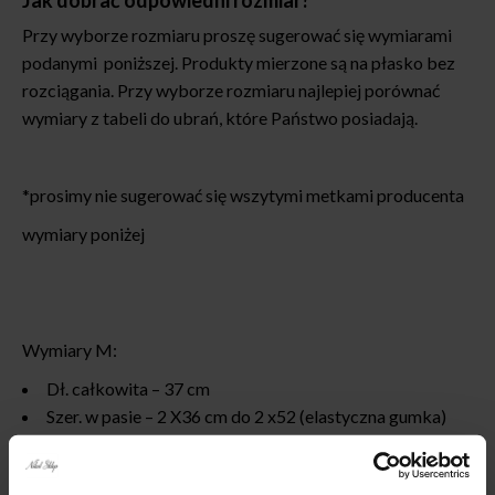
Jak dobrać odpowiedni rozmiar?
Przy wyborze rozmiaru proszę sugerować się wymiarami
podanymi poniższej. Produkty mierzone są na płasko bez
rozciągania. Przy wyborze rozmiaru najlepiej porównać
wymiary z tabeli do ubrań, które Państwo posiadają.
*prosimy nie sugerować się wszytymi metkami producenta
wymiary poniżej
Wymiary M:
Dł. całkowita – 37 cm
Szer. w pasie – 2 X36 cm do 2 x52 (elastyczna gumka)
Szer. w biodrach –2 X50-52cm
Szerokość nogawki na dole -2X32 cm