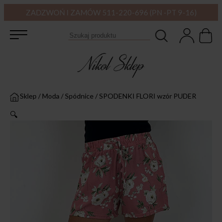
ZADZWOŃ I ZAMÓW 511-220-696 (PN -PT 9-16)
Sklep
/
Moda
/
Spódnice
/
SPODENKI FLORI wzór PUDER
🔍