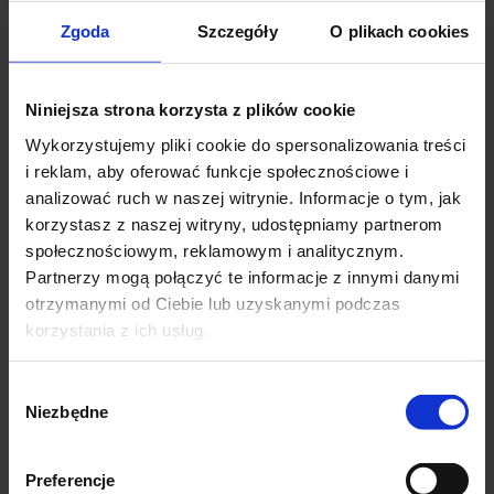
Wymiary L :
Zgoda
Szczegóły
O plikach cookies
Dł. całkowita – 38 cm
Szer. w pasie – 2 X38 cm do 2 x 56 (elastyczna gumka)
Szer. w biodrach –2 X56-58cm
Niniejsza strona korzysta z plików cookie
Szerokość nogawki na dole -2X33 cm
Wykorzystujemy pliki cookie do spersonalizowania treści
i reklam, aby oferować funkcje społecznościowe i
Wymiary XL :
analizować ruch w naszej witrynie. Informacje o tym, jak
Dł. całkowita – 39 cm
korzystasz z naszej witryny, udostępniamy partnerom
Szer. w pasie – 2 X39 cm do 2 x 58 (elastyczna gumka)
społecznościowym, reklamowym i analitycznym.
Szer. w biodrach –2 X58-60cm
Partnerzy mogą połączyć te informacje z innymi danymi
Szerokość nogawki na dole -2X33 cm
otrzymanymi od Ciebie lub uzyskanymi podczas
korzystania z ich usług.
Wymiary 2XL :
Dł. całkowita – 40cm
Wybór
Szer. w pasie – 2 X40cm do 2 x 60 (elastyczna gumka)
Niezbędne
zgody
Szer. w biodrach –2 X60-63cm
Szerokość nogawki na dole -2X34 cm
Preferencje