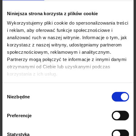
Szerokość w biodrach : 2×60-65 cm
Niniejsza strona korzysta z plików cookie
Długość rękawa :58 cm
Wykorzystujemy pliki cookie do spersonalizowania treści
i reklam, aby oferować funkcje społecznościowe i
analizować ruch w naszej witrynie. Informacje o tym, jak
skład:100% poliester
korzystasz z naszej witryny, udostępniamy partnerom
Producent :Włochy
społecznościowym, reklamowym i analitycznym.
Partnerzy mogą połączyć te informacje z innymi danymi
otrzymanymi od Ciebie lub uzyskanymi podczas
Podobne produkty
korzystania z ich usług.
Wybór
-27%
Niezbędne
zgody
Preferencje
Statystyka