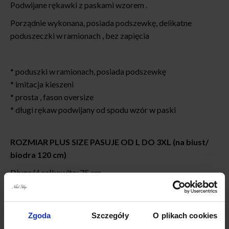
Podwijane rękawki z paskami wzorem .
Porządnie wykonana, posiada podszewkę, delikatne
poduszeczki w ramionach , bez zapięcia
* poduszki w ramionach, posiada podszewkę
* imitacja kieszeni
* prosta , fason oversize
* długi rękaw podwijany od spodu wzór w paski
ROZMIAR PLUS SIZE PASUJE OD L DO 3XL (na biust/
biodra 120 cm)
Długość całkowita: 75 cm
Szerokość w ramionach : 48 cm
Szerokość w biuście: 2×60-65 cm
Zgoda
Szczegóły
O plikach cookies
biceps: 2x 22 cm