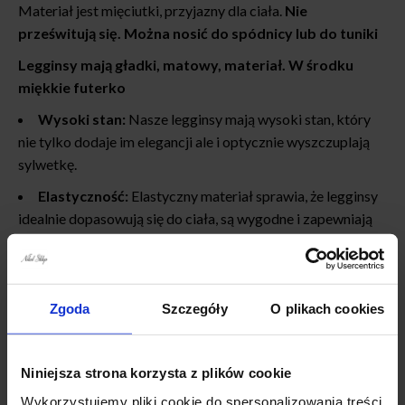
Materiał jest mięciutki, przyjazny dla ciała.
Nie
prześwitują się. Można nosić do spódnicy lub do tuniki
Legginsy mają gładki, matowy, materiał. W środku
miękkie futerko
Wysoki stan:
Nasze legginsy mają wysoki stan, który
nie tylko dodaje im elegancji ale i optycznie wyszczuplają
sylwetkę.
Elastyczność:
Elastyczny materiał sprawia, że ​​legginsy
idealnie dopasowują się do ciała, są wygodne i zapewniają
swobodę ruchu.
Stylowy projekt:
Legginsy, które są niezwykle modne,
są doskonałe zarówno na co dzień, jak i na bardziej
Zgoda
Szczegóły
O plikach cookies
formalne okazje.
Niniejsza strona korzysta z plików cookie
Wykorzystujemy pliki cookie do spersonalizowania treści