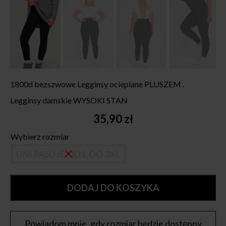
1800d bezszwowe Legginsy ocieplane PLUSZEM .
Legginsy damskie WYSOKI STAN
35,90
zł
Wybierz rozmiar
UNI PASUJE OD L DO 3XL
DODAJ DO KOSZYKA
Powiadom mnie, gdy rozmiar będzie dostępny