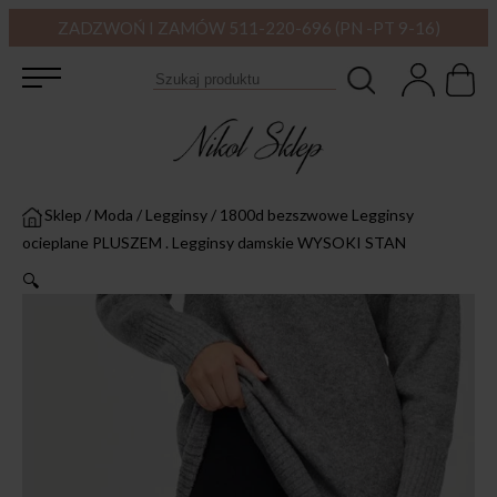
ZADZWOŃ I ZAMÓW 511-220-696 (PN -PT 9-16)
Sklep
/
Moda
/
Legginsy
/
1800d bezszwowe Legginsy
ocieplane PLUSZEM . Legginsy damskie WYSOKI STAN
🔍