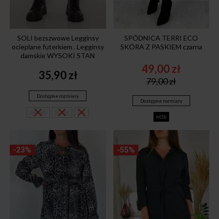
SOLI bezszwowe Legginsy
SPÓDNICA TERRI ECO
ocieplane futerkiem . Legginsy
SKÓRA Z PASKIEM czarna
damskie WYSOKI STAN
49,00
zł
35,90
zł
Original
Current
79,00
zł
price
price
was:
is:
Dostępne rozmiary
Dostępne rozmiary
79,00 zł.
49,00 zł.
3XL-4XL
XL-XXL
M-L
M38
-23%
-55%