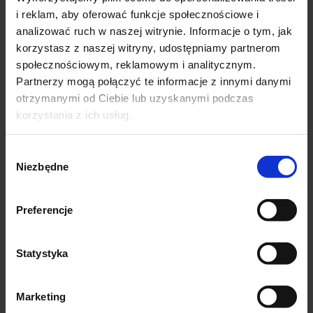
i reklam, aby oferować funkcje społecznościowe i
Rozmiar uni L-6Xl według metki rozciąganie do 6xl
analizować ruch w naszej witrynie. Informacje o tym, jak
korzystasz z naszej witryny, udostępniamy partnerom
BARDZO ELASTYCZNE
społecznościowym, reklamowym i analitycznym.
Długość całkowita: 97 cm
Partnerzy mogą połączyć te informacje z innymi danymi
Pas bez rozciągnięcia: 2 x 34cm po 2 x65 cm
otrzymanymi od Ciebie lub uzyskanymi podczas
Biodra bez rozciągania: 2 x 40 cm po do 2x 70cm
korzystania z ich usług.
Wybór
Niezbędne
zgody
SKŁAD
Preferencje
85% poliamid
15% elastan
Statystyka
miękki materiał
Marketing