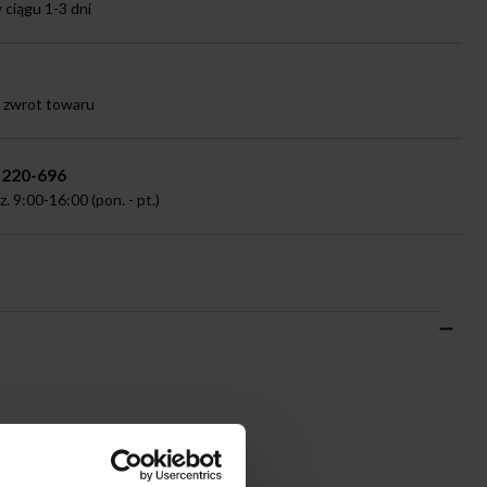
ciągu 1-3 dni
a zwrot towaru
-220-696
 9:00-16:00 (pon. - pt.)