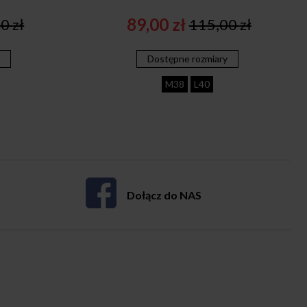
89,00
zł
00
zł
115,00
zł
nal
ent
Original
Current
price
price
y
Dostępne rozmiary
was:
is:
0 zł.
 zł.
115,00 zł.
89,00 zł.
M38
L40
Dołącz do NAS