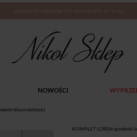
ZADZWOŃ I ZAMÓW 511-220-696 (PN -PT 9-16)
NOWOŚCI
WYPRZE
nki bluza niebieski
KOMPLET LOREN spodenki blu