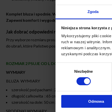
Zgoda
Komplet bluza i spodnie. Wygodny dres – bluza i spodenki
Zapewni komfort i wygodę w noszeniu.
Niniejsza strona korzysta z
Jak dobrać odpowiedni rozmiar?
Wykorzystujemy pliki cookie 
Przy wyborze rozmiaru proszę sugerować się wymiarami podan
ruch w naszej witrynie. Inf
do ubrań, które Państwo posiadają.
reklamowym i analitycznym. 
uzyskanymi podczas korzysta
ROZMIAR 2 PSUJE OD L DO 2XL ELASTYCZNY , OVERSIZ
Wybór
Niezbędne
zgody
WYMIARY
BLUZA WYMIARY
szerokość pod pachami : 2×60-65cm x 2
długość całkowita : 65 cm
Odmowa
szerokość na dole: 50 cm x 2
SPODENKI WYMIARY: