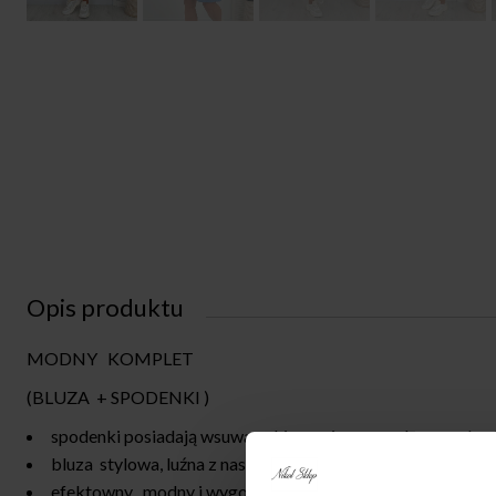
Opis produktu
MODNY KOMPLET
(BLUZA + SPODENKI )
spodenki posiadają wsuwane kieszenie,naszywka , swobodn
bluza stylowa, luźna z naszywka L A
efektowny , modny i wygodny