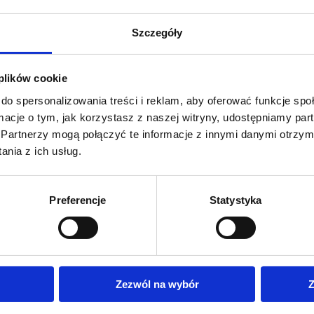
Szczegóły
 .
 plików cookie
do spersonalizowania treści i reklam, aby oferować funkcje sp
ymi poniższej. Produkty mierzone są na płasko bez rozciągania. 
ormacje o tym, jak korzystasz z naszej witryny, udostępniamy p
Partnerzy mogą połączyć te informacje z innymi danymi otrzym
nia z ich usług.
E
Preferencje
Statystyka
Zezwól na wybór
Z