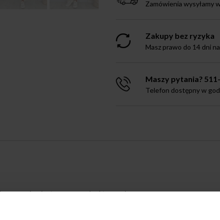
Zamówienia wysyłamy w 
Zakupy bez ryzyka
Masz prawo do 14 dni n
Maszy pytania? 511
Telefon dostępny w godz.
e w pasie elastyczna gumka i troczek