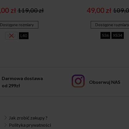
,00
zł
49,00
zł
119,00
zł
109,
Original
Current
Origi
Curr
price
price
price
price
Dostępne rozmiary
Dostępne rozmiar
was:
is:
was:
is:
119,00 zł.
89,00 zł.
109,0
49,00
S36
XS34
XL42
L40
Darmowa dostawa
Obserwuj NAS
od 299zł
Jak zrobić zakupy ?
Polityka prywatności