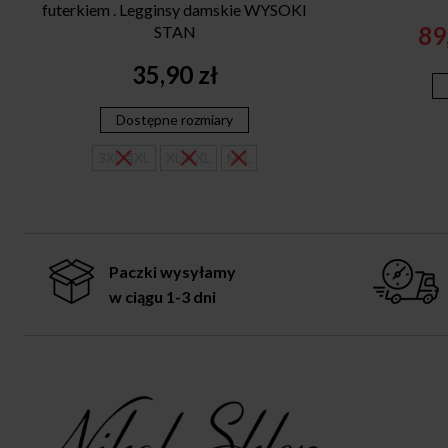
futerkiem . Legginsy damskie WYSOKI
89
STAN
35,90
zł
Dostępne rozmiary
3XL-4XL
XL-XXL
M-L
Paczki wysyłamy
w ciągu 1-3 dni