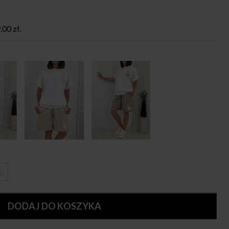
,00
zł
.
L
DODAJ DO KOSZYKA