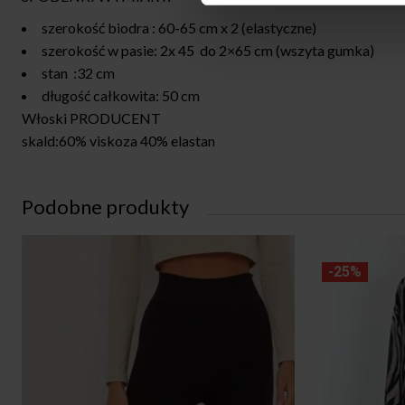
szerokość biodra : 60-65 cm x 2 (elastyczne)
szerokość w pasie: 2x 45 do 2×65 cm (wszyta gumka)
stan :32 cm
długość całkowita: 50 cm
Włoski PRODUCENT
skald:60% viskoza 40% elastan
Podobne produkty
-25%