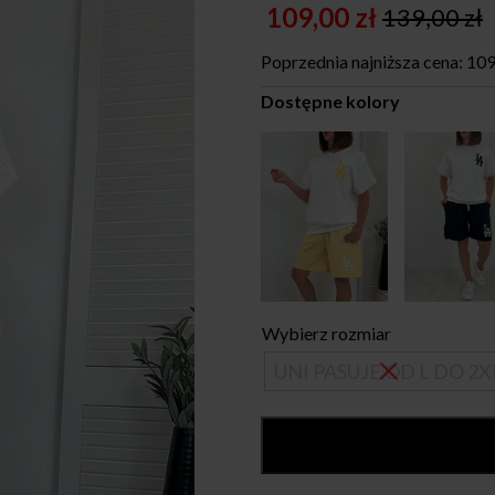
109,00
zł
139,00
zł
Original
Current
price
price
Poprzednia najniższa cena:
109
was:
is:
Dostępne kolory
139,00 zł.
109,00 zł.
Wybierz rozmiar
UNI PASUJE OD L DO 2X