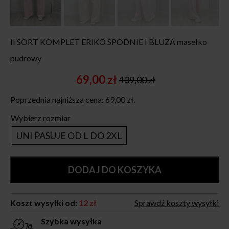
II SORT KOMPLET ERIKO SPODNIE I BLUZA masełko
pudrowy
69,00
zł
139,00
zł
Original
Current
price
price
Poprzednia najniższa cena:
69,00
zł
.
was:
is:
139,00 zł.
69,00 zł.
Wybierz rozmiar
UNI PASUJE OD L DO 2XL
DODAJ DO KOSZYKA
Koszt wysyłki od:
12 zł
Sprawdź koszty wysyłki
Szybka wysyłka