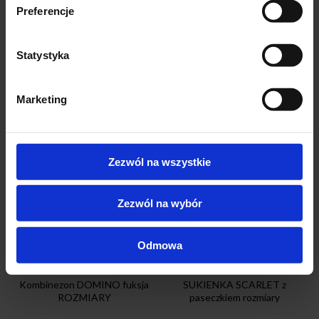
Preferencje
-23%
-23%
Statystyka
Marketing
Zezwól na wszystkie
SALE
SALE
Zezwól na wybór
Odmowa
Kombinezon DOMINO fuksja
SUKIENKA SCARLET z
ROZMIARY
paseczkiem rozmiary