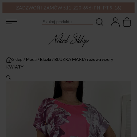
ZADZWOŃ I ZAMÓW 511-220-696 (PN -PT 9-16)
Sklep
/
Moda
/
Bluzki
/
BLUZKA MARIA różowa wzory
KWIATY
🔍