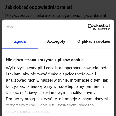
Jak dobrać odpowiedni rozmiar?
Przy wyborze rozmiaru proszę sugerować się wymiarami
podanymi poniższej. Produkty mierzone są na płasko bez
rozciągania. Przy wyborze rozmiaru najlepiej porównać
wymiary z tabeli do ubrań, które Państwo posiadają.
Zgoda
Szczegóły
O plikach cookies
Niniejsza strona korzysta z plików cookie
BLUZKA BARDO ELASTYCZNA
Wykorzystujemy pliki cookie do spersonalizowania treści
WYMIARY L/XL :
i reklam, aby oferować funkcje społecznościowe i
analizować ruch w naszej witrynie. Informacje o tym, jak
szerokość pod pachami :53-56 cm x 2 (biust do 118 cm)
korzystasz z naszej witryny, udostępniamy partnerom
długość całkowita : 67 cm
społecznościowym, reklamowym i analitycznym.
szerokość na dole:52 cm x 2
Partnerzy mogą połączyć te informacje z innymi danymi
WYMIARY 2XL/3XL :
otrzymanymi od Ciebie lub uzyskanymi podczas
korzystania z ich usług.
szerokość pod pachami : 58-60 cm x 2 (biust do 130 cm)