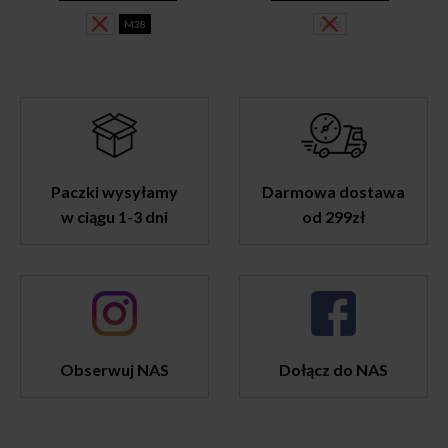
99,00 zł.
59,00 zł.
115,00 zł.
89,00 zł.
L40
M38
M38
Paczki wysyłamy
Darmowa dostawa
w ciągu 1-3 dni
od 299zł
Obserwuj NAS
Dołącz do NAS