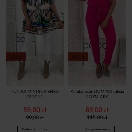
SALE
SALE
TUNIKA MINI SUKIENKA
Kombinezon DOMINO fuksja
ESTONE
ROZMIARY
59,00
zł
89,00
zł
Original
Current
Original
Current
99,00
zł
115,00
zł
price
price
price
price
was:
is:
was:
is:
Dostępne rozmiary
Dostępne rozmiary