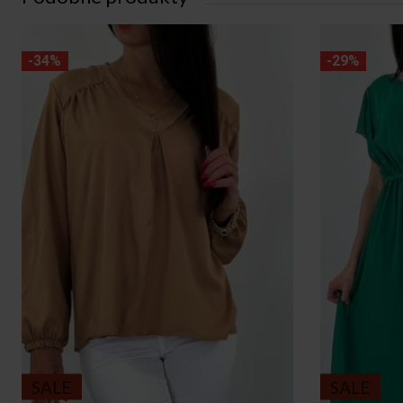
-34%
-29%
SALE
SALE