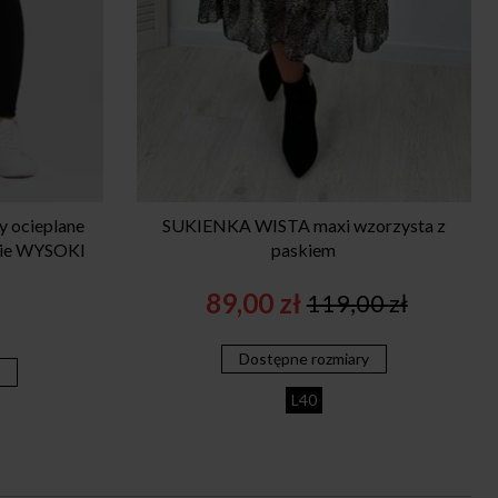
 ocieplane
SUKIENKA WISTA maxi wzorzysta z
kie WYSOKI
paskiem
89,00
zł
119,00
zł
Original
Current
price
price
Dostępne rozmiary
was:
is:
y
119,00 zł.
89,00 zł.
L40