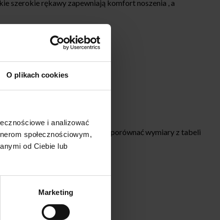
e szerokie rękawy zapewniają komfort noszenia , a
O plikach cookies
ołecznościowe i analizować
Przy wyborze rozmiaru najlepiej porównać wymiary z tabeli
artnerom społecznościowym,
anymi od Ciebie lub
Marketing