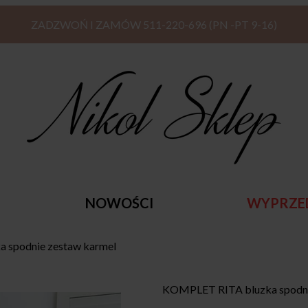
ZADZWOŃ I ZAMÓW 511-220-696 (PN -PT 9-16)
NOWOŚCI
WYPRZE
 spodnie zestaw karmel
KOMPLET RITA bluzka spodni