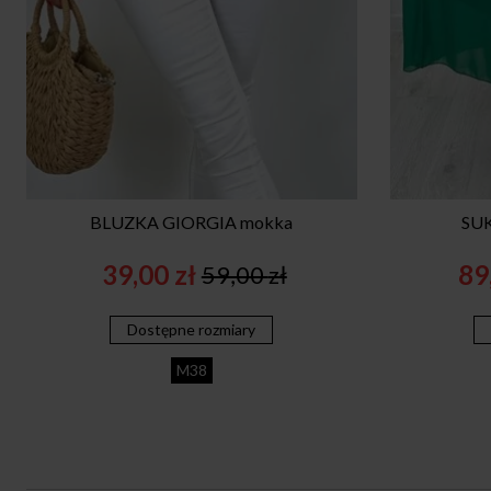
BLUZKA GIORGIA mokka
SUK
39,00
zł
89
59,00
zł
Original
Current
price
price
Dostępne rozmiary
was:
is:
59,00 zł.
39,00 zł.
M38