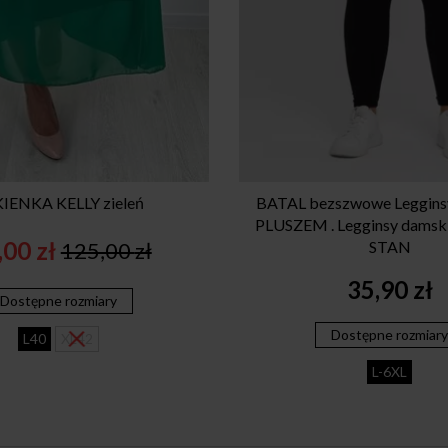
IENKA KELLY zieleń
BATAL bezszwowe Legginsy
PLUSZEM . Legginsy dams
,00
zł
125,00
zł
STAN
Original
Current
price
price
35,90
zł
Dostępne rozmiary
was:
is:
125,00 zł.
89,00 zł.
Dostępne rozmiar
L40
XL42
L-6XL