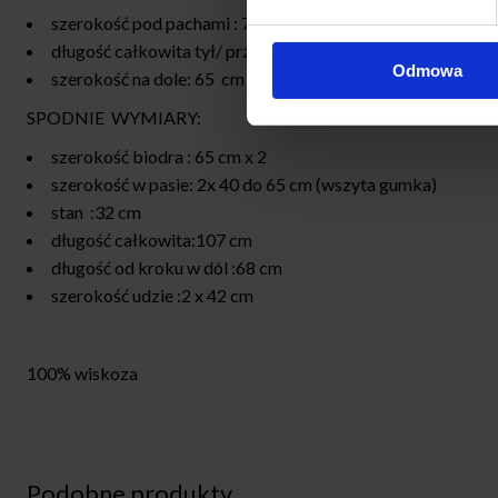
szerokość pod pachami : 70 cm x 2 na plasko
długość całkowita tył/ przód : 72/76 cm
Odmowa
szerokość na dole: 65 cm x 2
SPODNIE WYMIARY:
szerokość biodra : 65 cm x 2
szerokość w pasie: 2x 40 do 65 cm (wszyta gumka)
stan :32 cm
długość całkowita:107 cm
długość od kroku w dól :68 cm
szerokość udzie :2 x 42 cm
100% wiskoza
Podobne produkty