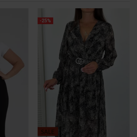
-25%
SALE