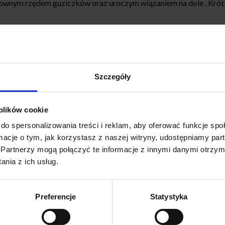
wnym rzędem guziczków oraz uroczym wiązaniem na dole . Krótki
Szczegóły
XL
 plików cookie
do spersonalizowania treści i reklam, aby oferować funkcje sp
ymi poniższej. Produkty mierzone są na płasko bez rozciągania. 
ormacje o tym, jak korzystasz z naszej witryny, udostępniamy p
Partnerzy mogą połączyć te informacje z innymi danymi otrzym
nia z ich usług.
5XL (biust od 110 do 140 cm max)
Preferencje
Statystyka