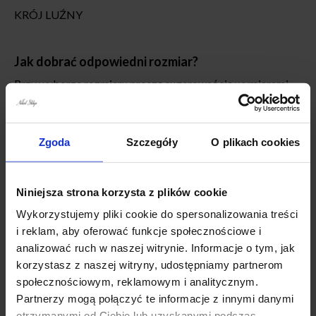
KRÓJ LUŹNY
Jak dobrać odpowiedni rozmiar?
Przy wyborze rozmiaru proszę sugerować się wymiarami
podanymi poniższej. Produkty mierzone są na płasko bez
rozciągania. Przy wyborze rozmiaru najlepiej porównać
wymiary z tabeli do ubrań, które Państwo posiadają.
Zgoda
Szczegóły
O plikach cookies
Niniejsza strona korzysta z plików cookie
Wykorzystujemy pliki cookie do spersonalizowania treści
SWETER ELASTYCZNY
i reklam, aby oferować funkcje społecznościowe i
WYMIARY L/XL :
analizować ruch w naszej witrynie. Informacje o tym, jak
korzystasz z naszej witryny, udostępniamy partnerom
szerokość pod pachami :54-56 cm x 2
społecznościowym, reklamowym i analitycznym.
długość całkowita : 60 cm
Partnerzy mogą połączyć te informacje z innymi danymi
szerokość na dole:52 cm x 2
otrzymanymi od Ciebie lub uzyskanymi podczas