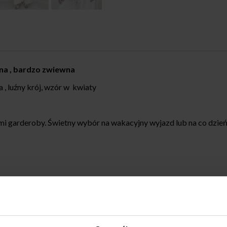
na , bardzo zwiewna
a , luźny krój, wzór w kwiaty
mi garderoby. Świetny wybór na wakacyjny wyjazd lub na co dzień 
 OD M DO XL (biust 110 cm)