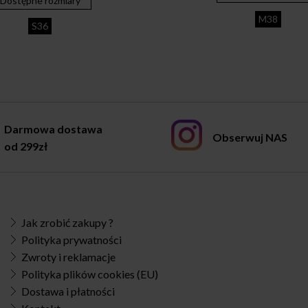
Dostępne rozmiary
was:
is:
99,00 zł.
69,00 zł.
M38
S36
Darmowa dostawa
Obserwuj NAS
od 299zł
Jak zrobić zakupy ?
Polityka prywatności
Zwroty i reklamacje
Polityka plików cookies (EU)
Dostawa i płatności