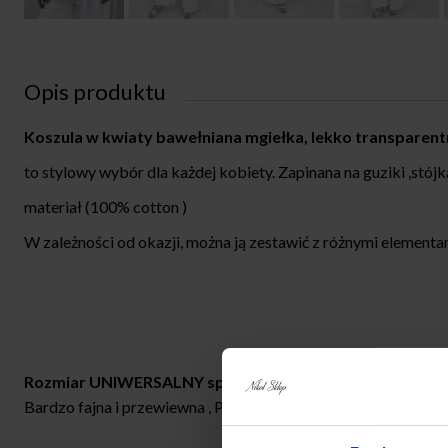
Opis produktu
Koszula w kwiaty bawełniana mgiełka, lekko transparent
to stylowy wybór dla każdej kobiety. Zapinana na guziki ,stójk
materiał (100% cotton )
W zależności od okazji, można ją zestawić z różnymi elementa
Rozmiar UNIWERSALNY sprawdzi się dla osób noszących
Bardzo fajna i przewiewna , POLECAMY