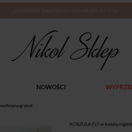
ZADZWOŃ I ZAMÓW 511-220-696 (PN -PT 9-16)
NOWOŚCI
WYPRZE
wełniana granat
KOSZULA FLY w kwiaty mgiełk