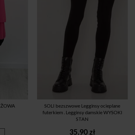
RÓŻOWA
SOLI bezszwowe Legginsy ocieplane
futerkiem . Legginsy damskie WYSOKI
STAN
35,90
zł
y