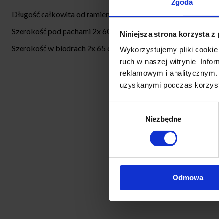
Zgoda
Długość całkowita od ramienia: 65 /74cm
Szerokość pod pachami 2x 60 cm (obwód biust 110 cm)
Niniejsza strona korzysta z
Szerokość w biodrach 2x 65 cm
Wykorzystujemy pliki cookie 
ruch w naszej witrynie. Inf
reklamowym i analitycznym. 
uzyskanymi podczas korzysta
Wybór
Niezbędne
zgody
Odmowa