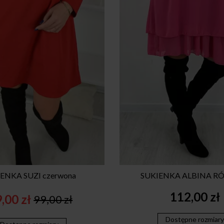
ENKA SUZI czerwona
SUKIENKA ALBINA 
112,00
zł
9,00
zł
99,00
zł
Original
Current
price
price
Dostępne rozmiar