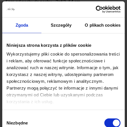
Szer. od pachy do pachy – 2×52 -54 cm,
Szer. w talii – 2×56 cm
Szer. w biodrach – 2 x59 cm
Zgoda
Szczegóły
O plikach cookies
Wymiary XL (42) :
Dł. całkowita tył/przód 68/73 cm
Szer. od pachy do pachy – 2x 56 -57 cm,
Niniejsza strona korzysta z plików cookie
Szer. w talii – 2×59 cm
Wykorzystujemy pliki cookie do spersonalizowania treści
Szer. w biodrach – 2 x62 cm
i reklam, aby oferować funkcje społecznościowe i
Wymiary 2XL (44) :
analizować ruch w naszej witrynie. Informacje o tym, jak
korzystasz z naszej witryny, udostępniamy partnerom
Dł. całkowita tył/przód 70/75cm
społecznościowym, reklamowym i analitycznym.
Szer. od pachy do pachy – 2×58-59 cm,
Partnerzy mogą połączyć te informacje z innymi danymi
Szer. w talii – 2×62 cm
otrzymanymi od Ciebie lub uzyskanymi podczas
Szer. w biodrach – 2 x65cm
korzystania z ich usług.
Wymiary 3XL (46) :
Wybór
Dł. całkowita tył/przód 71/77 cm cm
Niezbędne
zgody
Szer. od pachy do pachy – 2×60-62 cm,