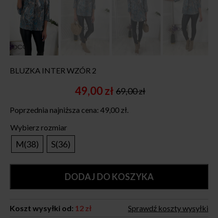
BLUZKA INTER WZÓR 2
49,00
zł
69,00
zł
Original
Current
price
price
Poprzednia najniższa cena:
49,00
zł
.
was:
is:
69,00 zł.
49,00 zł.
Wybierz rozmiar
M(38)
S(36)
DODAJ DO KOSZYKA
Koszt wysyłki od:
12 zł
Sprawdź koszty wysyłki