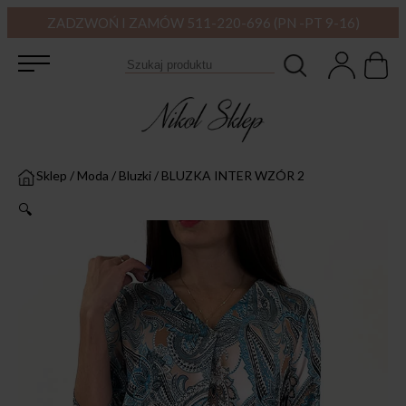
ZADZWOŃ I ZAMÓW 511-220-696 (PN -PT 9-16)
Sklep
/
Moda
/
Bluzki
/
BLUZKA INTER WZÓR 2
🔍