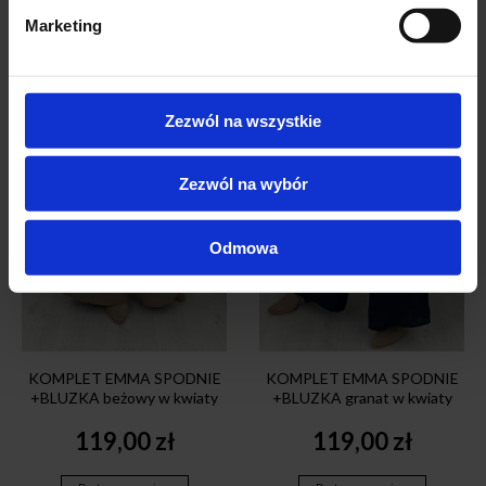
Marketing
Zezwól na wszystkie
Zezwól na wybór
Odmowa
KOMPLET EMMA SPODNIE
KOMPLET EMMA SPODNIE
+BLUZKA beżowy w kwiaty
+BLUZKA granat w kwiaty
119,00
zł
119,00
zł