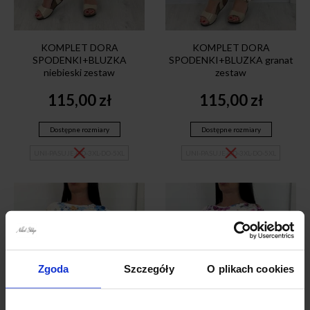
KOMPLET DORA
KOMPLET DORA
SPODENKI+BLUZKA
SPODENKI+BLUZKA granat
niebieski zestaw
zestaw
115,00
zł
115,00
zł
Dostępne rozmiary
Dostępne rozmiary
UNI-PASUJE-OD-3XL-DO-5XL
UNI-PASUJE-OD-3XL-DO-5XL
Zgoda
Szczegóły
O plikach cookies