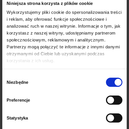
Niniejsza strona korzysta z plików cookie
Wykorzystujemy pliki cookie do spersonalizowania treści
i reklam, aby oferować funkcje społecznościowe i
analizować ruch w naszej witrynie. Informacje o tym, jak
korzystasz z naszej witryny, udostępniamy partnerom
społecznościowym, reklamowym i analitycznym.
Partnerzy mogą połączyć te informacje z innymi danymi
otrzymanymi od Ciebie lub uzyskanymi podczas
korzystania z ich usług.
KOMPLET EMMA SPODNIE
KOMPLET EMMA SPODNIE
+BLUZKA błękitny w kwiaty
+BLUZKA fuksja w kwiaty
Wybór
119,00
zł
119,00
zł
Niezbędne
zgody
Dostępne rozmiary
Dostępne rozmiary
Preferencje
UNI-PASUJE-OD-3XL-DO-5XL
UNI-PASUJE-OD-3XL-DO-5XL
Statystyka