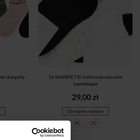
ne skarpety
5x SKARPETKI kolorowe wysokie
bawełniane
29,00
zł
Dostępne rozmiary
39-41
35-38