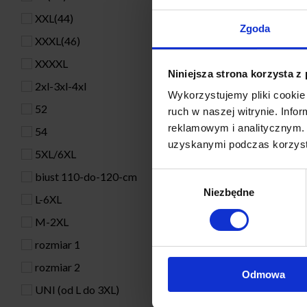
XXL(44)
Zgoda
XXXL(46)
XXXXL
Niniejsza strona korzysta z
2xl-3xl-4xl
Wykorzystujemy pliki cookie 
52
ruch w naszej witrynie. Inf
reklamowym i analitycznym. 
54
uzyskanymi podczas korzysta
5XL/6XL
biust 110-do-120-cm
Wybór
Niezbędne
zgody
L-6XL
M-2XL
rozmiar 1
rozmiar 2
Odmowa
UNI (od L do 3XL)