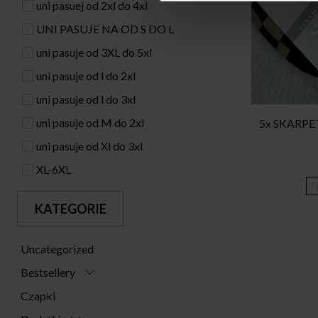
uni pasuej od 2xl do 4xl
UNI PASUJE NA OD S DO L
uni pasuje od 3XL do 5xl
uni pasuje od l do 2xl
uni pasuje od l do 3xl
uni pasuje od M do 2xl
5x SKARPET
uni pasuje od Xl do 3xl
XL-6XL
KATEGORIE
Uncategorized
Bestsellery
Czapki