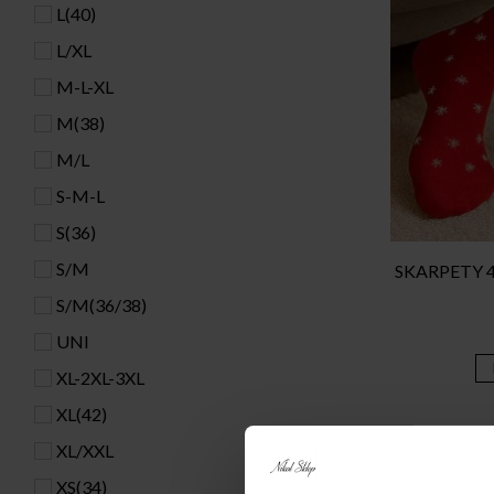
L(40)
L/XL
M-L-XL
M(38)
M/L
S-M-L
S(36)
S/M
SKARPETY 4
S/M(36/38)
UNI
XL-2XL-3XL
XL(42)
XL/XXL
XS(34)