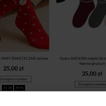
 PARY ŚWIĄTECZNE zestaw
4 pary ANGORA ciepłe ślicz
thermo grubsze
25,00
zł
35,00
zł
Dostępne rozmiary
Dostępne rozmiary
35-38
39-41
39-41
35-38