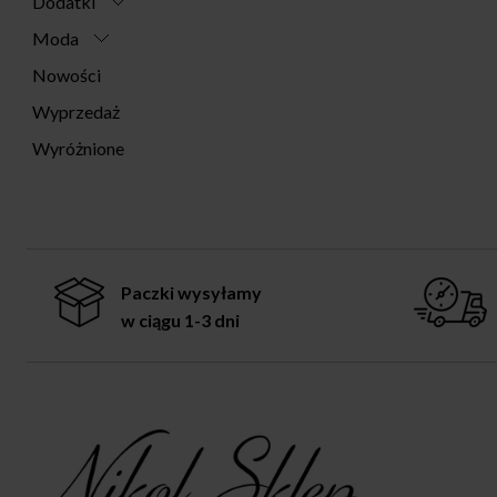
Dodatki
Moda
Nowości
Wyprzedaż
Wyróżnione
Paczki wysyłamy
w ciągu 1-3 dni