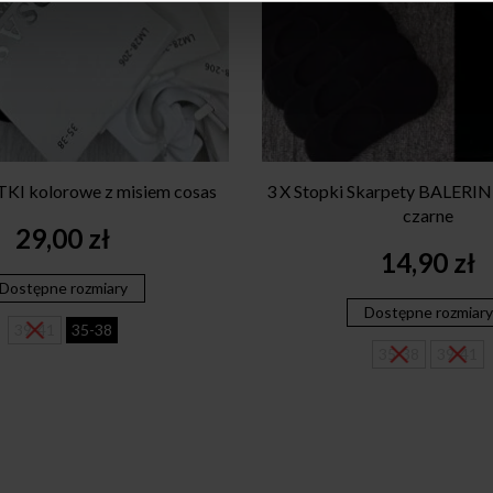
KI kolorowe z misiem cosas
3 X Stopki Skarpety BALER
czarne
29,00
zł
14,90
zł
Dostępne rozmiary
Dostępne rozmiary
39-41
35-38
35-38
39-41