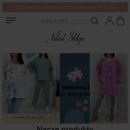
ZADZWOŃ I ZAMÓW 511-220-696 (PN -PT 9-16)
Nasze produkty