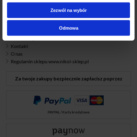
Jak zrobić zakupy ?
Zezwól na wybór
Polityka prywatności
Zwroty i reklamacje
Odmowa
Polityka plików cookies (EU)
Dostawa i płatności
Kontakt
O nas
Regulamin sklepu www.nikol-sklep.pl
Za twoje zakupy bezpiecznie zapłacisz poprzez
PAYPAL / Karty kredytowe