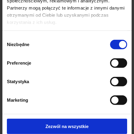
społecznościowym, reklamowym i analitycznym.
Partnerzy mogą połączyć te informacje z innymi danymi
otrzymanymi od Ciebie lub uzyskanymi podczas
korzystania z ich usług.
Obserwuj NAS
Dołącz do NAS
Wybór
Niezbędne
zgody
Preferencje
Statystyka
Marketing
05-870 Błonie, ul. Modlińska 10
+48 511 220 696
info@nikol-sklep.pl
Zezwól na wszystkie